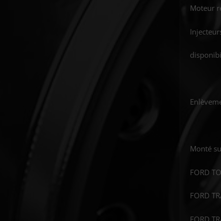
Moteur r
Injecteu
disponib
Enlèveme
Monté sur
FORD TO
FORD TRA
FORD TRA