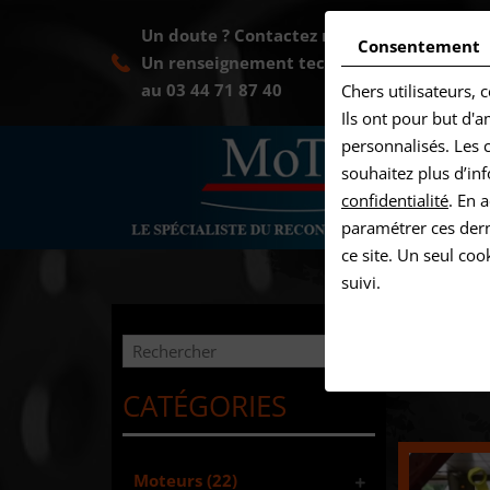
Un doute ? Contactez notre équipe au :
06
Consentement
Un renseignement technique ? Appelez au
au
03 44 71 87 40
Chers utilisateurs, 
Ils ont pour but d'a
personnalisés. Les c
souhaitez plus d’inf
confidentialité
. En 
paramétrer ces dern
ce site. Un seul co
suivi.
Moteurs
CATÉGORIES
Moteurs
(22)