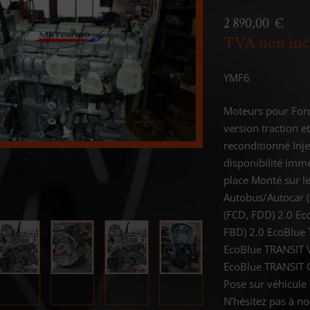
2 890,00 €
TVA non inc
YMF6
Moteurs pour Ford
version traction 
reconditionné Inj
disponibilité imm
place Monté sur 
Autobus/Autocar 
(FCD, FDD) 2.0 E
FBD) 2.0 EcoBlue
EcoBlue TRANSIT 
EcoBlue TRANSIT 
Pose sur véhicule 
N’hésitez pas à n