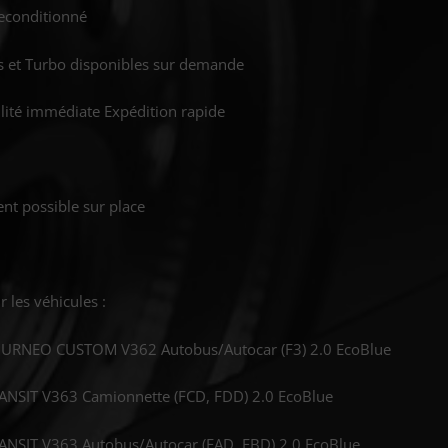
econditionné
rs et Turbo disponibles sur demande
ilité immédiate Expédition rapide
nt possible sur place
 les véhicules :
URNEO CUSTOM V362 Autobus/Autocar (F3) 2.0 EcoBlue
NSIT V363 Camionnette (FCD, FDD) 2.0 EcoBlue
NSIT V363 Autobus/Autocar (FAD, FBD) 2.0 EcoBlue