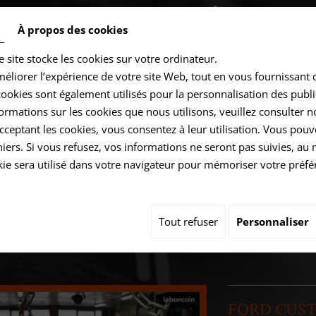
 95 47 86 52
À propos des cookies
 :
03 44 57 98 28
ou
ce site stocke les cookies sur votre ordinateur.
méliorer l’expérience de votre site Web, tout en vous fournissant 
ookies sont également utilisés pour la personnalisation des public
ormations sur les cookies que nous utilisons, veuillez consulter 
acceptant les cookies, vous consentez à leur utilisation. Vous po
Accueil
Prestations
Moteurs
Revues Tec
iers. Si vous refusez, vos informations ne seront pas suivies, au
okie sera utilisé dans votre navigateur pour mémoriser votre préfé
Ford
FORD CUSTOM 2.L YMF6
Tout refuser
Personnaliser
FORD CUST