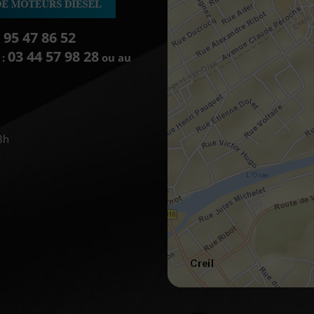
 95 47 86 52
03 44 57 98 28
 :
ou au
8h