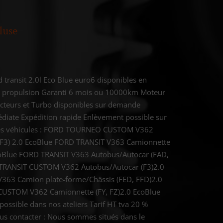
luse
 transit 2.0l Eco Blue euro6 disponibles en
et propulsion Garanti 6 mois ou 10000km Moteur
ecteurs et Turbo disponibles sur demande
édiate Expédition rapide Enlèvement possible sur
les véhicules : FORD TOURNEO CUSTOM V362
(F3) 2.0 EcoBlue FORD TRANSIT V363 Camionnette
coBlue FORD TRANSIT V363 Autobus/Autocar (FAD,
 TRANSIT CUSTOM V362 Autobus/Autocar (F3)2.0
V363 Camion plate-forme/Châssis (FED, FFD)2.0
CUSTOM V362 Camionnette (FY, FZ)2.0 EcoBlue
possible dans nos ateliers Tarif HT tva 20 %
ous contacter : Nous sommes situés dans le